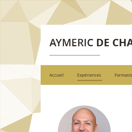
AYMERIC
DE CH
___________________
Accueil
Expériences
Formati